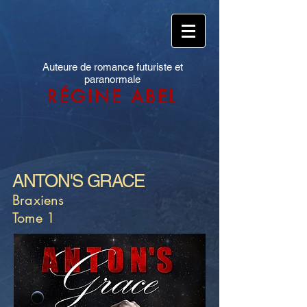
Auteure de romance futuriste et
paranormale
RÉGINE ABEL
ANTON'S GRACE
Braxiens
Tome 1