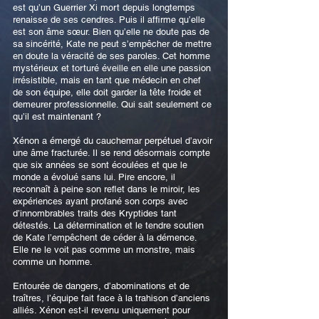
est qu’un Guerrier Xi mort depuis longtemps
renaisse de ses cendres. Puis il affirme qu’elle
est son âme sœur. Bien qu’elle ne doute pas de
sa sincérité, Kate ne peut s’empêcher de mettre
en doute la véracité de ses paroles. Cet homme
mystérieux et torturé éveille en elle une passion
irrésistible, mais en tant que médecin en chef
de son équipe, elle doit garder la tête froide et
demeurer professionnelle. Qui sait seulement ce
qu’il est maintenant ?
Xénon a émergé du cauchemar perpétuel d’avoir
une âme fracturée. Il se rend désormais compte
que six années se sont écoulées et que le
monde a évolué sans lui. Pire encore, il
reconnaît à peine son reflet dans le miroir, les
expériences ayant profané son corps avec
d’innombrables traits des Kryptides tant
détestés. La détermination et le tendre soutien
de Kate l’empêchent de céder à la démence.
Elle ne le voit pas comme un monstre, mais
comme un homme.
Entourée de dangers, d’abominations et de
traîtres, l’équipe fait face à la trahison d’anciens
alliés. Xénon est-il revenu uniquement pour