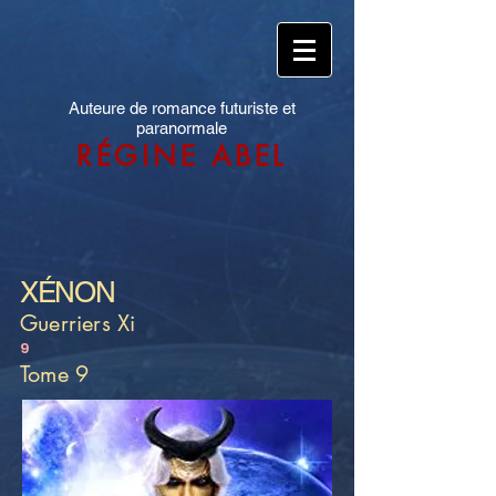
Auteure de romance futuriste et
paranormale
RÉGINE ABEL
XÉNON
Guerriers Xi
9
Tome 9