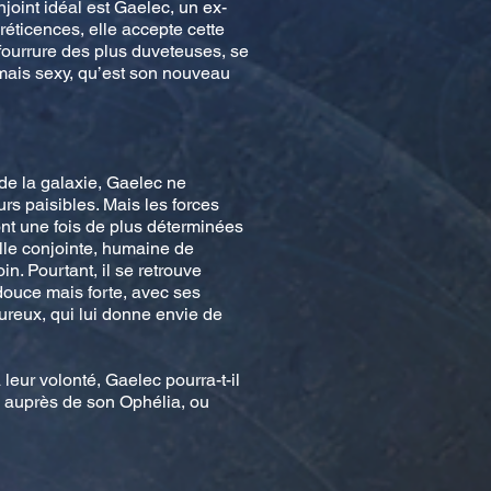
joint idéal est Gaelec, un ex-
 réticences, elle accepte cette
 fourrure des plus duveteuses, se
mais sexy, qu’est son nouveau
de la galaxie, Gaelec ne
rs paisibles. Mais les forces
ont une fois de plus déterminées
lle conjointe, humaine de
in. Pourtant, il se retrouve
douce mais forte, avec ses
ureux, qui lui donne envie de
 leur volonté, Gaelec pourra-t-il
he auprès de son Ophélia, ou