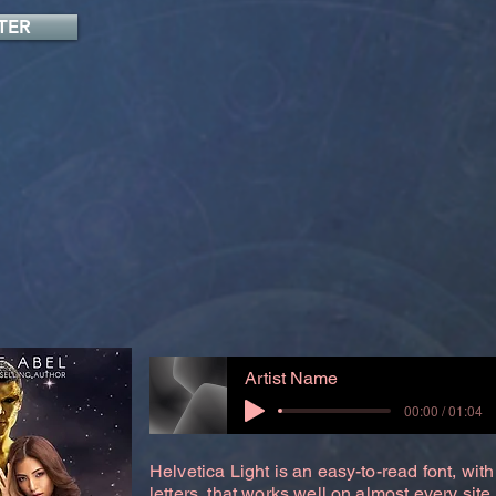
TER
Artist Name
00:00 / 01:04
Helvetica Light is an easy-to-read font, with
letters, that works well on almost every site.