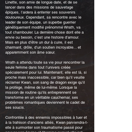
Linette, son amie de longue date, et de se
lancer dans des missions de sauvetage
épiques, l’aidera à enterrer ses souvenirs
douloureux. Cependant, sa rencontre avec le
leader de son équipe, un superbe guerrier
génétiquement modifié prénommé Wrath, va
tout chambouler. La dernière chose dont elle a
envie ou besoin, c’est une histoire d’amour.
Mais en plus d’être un dur à cuire, il est
charmant, drôle, d’un soutien incroyable... et
apparemment son âme sœur.
Wrath a attendu toute sa vie pour rencontrer la
seule femme dans tout l’univers créée
spécialement pour lui. Maintenant, elle est là, si
proche mais inaccessible, car bien qu’il veuille
réclamer Kwan, son sang de dragon exige qu’il
la protège, même de lui-même. Lorsque la
mission de routine qu’ils entreprennent se
transforme en un véritable cauchemar, ses
problèmes romantiques deviennent le cadet de
ses soucis.
Confrontée à des ennemis impossibles à tuer et
à la trahison d’anciens alliés, Kwan parviendra-t-
elle à surmonter son traumatisme passé pour