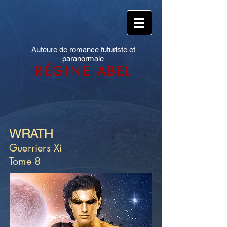
Auteure de romance futuriste et
paranormale
RÉGINE ABEL
WRATH
Guerriers Xi
Tome 8