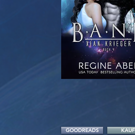
GOODREADS
KAU