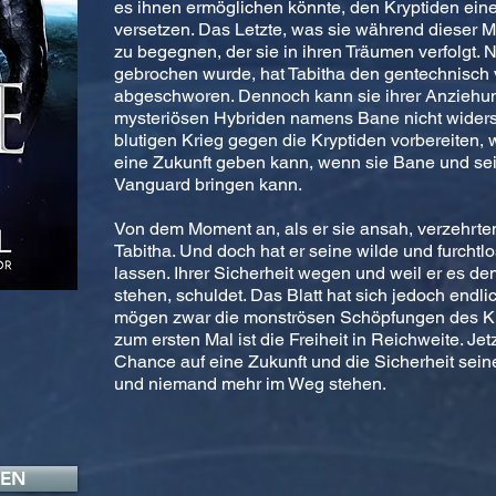
es ihnen ermöglichen könnte, den Kryptiden ei
versetzen. Das Letzte, was sie während dieser Mi
zu begegnen, der sie in ihren Träumen verfolgt.
gebrochen wurde, hat Tabitha den gentechnisch 
abgeschworen. Dennoch kann sie ihrer Anziehun
mysteriösen Hybriden namens Bane nicht widerst
blutigen Krieg gegen die Kryptiden vorbereiten, wi
eine Zukunft geben kann, wenn sie Bane und sein
Vanguard bringen kann.
Von dem Moment an, als er sie ansah, verzehrte
Tabitha. Und doch hat er seine wilde und furcht
lassen. Ihrer Sicherheit wegen und weil er es de
stehen, schuldet. Das Blatt hat sich jedoch endl
mögen zwar die monströsen Schöpfungen des Kr
zum ersten Mal ist die Freiheit in Reichweite. Jet
Chance auf eine Zukunft und die Sicherheit seine
und niemand mehr im Weg stehen.
FEN