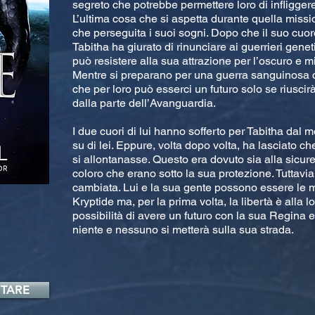
segreto che potrebbe permettere loro di infliggere
L’ultima cosa che si aspetta durante quella missi
che perseguita i suoi sogni. Dopo che il suo cuor
Tabitha ha giurato di rinunciare ai guerrieri gen
può resistere alla sua attrazione per l’oscuro e 
Mentre si preparano per una guerra sanguinosa co
che per loro può esserci un futuro solo se riusci
dalla parte dell’Avanguardia.
I due cuori di lui hanno sofferto per Tabitha dal 
su di lei. Eppure, volta dopo volta, ha lasciato c
si allontanasse. Questo era dovuto sia alla sicur
coloro che erano sotto la sua protezione. Tuttavi
cambiata. Lui e la sua gente possono essere le 
Kryptide ma, per la prima volta, la libertà è alla l
possibilità di avere un futuro con la sua Regina e
niente e nessuno si metterà sulla sua strada.
TARE