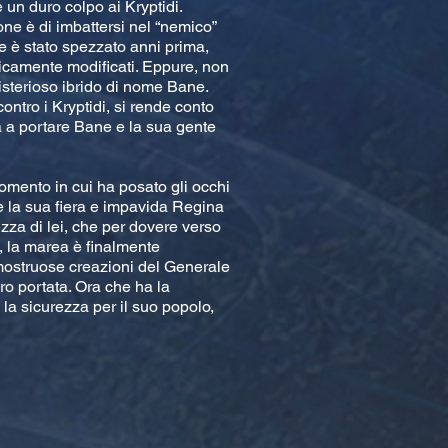
 un duro colpo ai Kryptidi.
one è di imbattersi nel “nemico”
e è stato spezzato anni prima,
eticamente modificati. Eppure, non
misterioso ibrido di nome Bane.
ntro i Kryptidi, si rende conto
rà a portare Bane e la sua gente
momento in cui ha posato gli occhi
he la sua fiera e impavida Regina
ezza di lei, che per dovere verso
a, la marea è finalmente
mostruose creazioni del Generale
oro portata. Ora che ha la
 la sicurezza per il suo popolo,