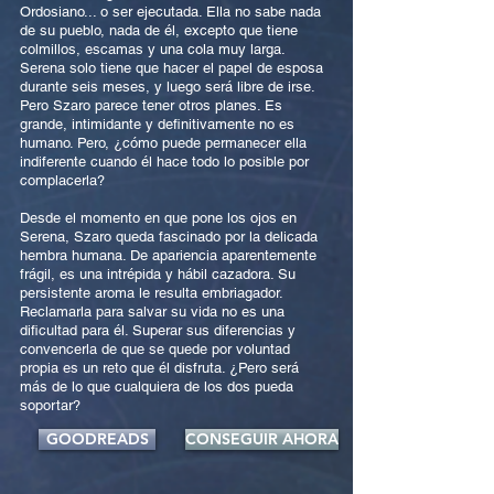
Ordosiano... o ser ejecutada. Ella no sabe nada
de su pueblo, nada de él, excepto que tiene
colmillos, escamas y una cola muy larga.
Serena solo tiene que hacer el papel de esposa
durante seis meses, y luego será libre de irse.
Pero Szaro parece tener otros planes. Es
grande, intimidante y definitivamente no es
humano. Pero, ¿cómo puede permanecer ella
indiferente cuando él hace todo lo posible por
complacerla?
Desde el momento en que pone los ojos en
Serena, Szaro queda fascinado por la delicada
hembra humana. De apariencia aparentemente
frágil, es una intrépida y hábil cazadora. Su
persistente aroma le resulta embriagador.
Reclamarla para salvar su vida no es una
dificultad para él. Superar sus diferencias y
convencerla de que se quede por voluntad
propia es un reto que él disfruta. ¿Pero será
más de lo que cualquiera de los dos pueda
soportar?
GOODREADS
CONSEGUIR AHORA