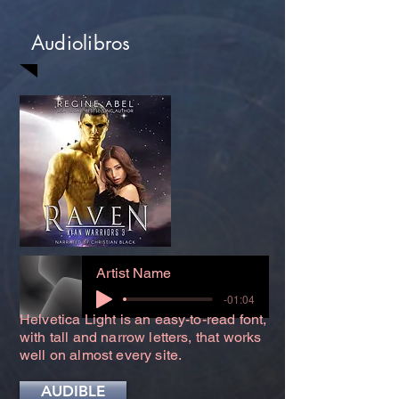
Audiolibros
Artist Name
-01:04
Helvetica Light is an easy-to-read font,
with tall and narrow letters, that works
well on almost every site.
AUDIBLE