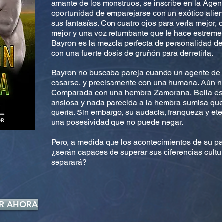
amante de los monstruos, se inscribe en la Agenc
oportunidad de emparejarse con un exótico alie
sus fantasías. Con cuatro ojos para verla mejor, 
mejor y una voz retumbante que le hace estremec
Bayron es la mezcla perfecta de personalidad de
con una fuerte dosis de gruñón para derretirla.
Bayron no buscaba pareja cuando un agente de 
casarse, y precisamente con una humana. Aún n
Comparada con una hembra Zamorana, Bella es 
ansiosa y nada parecida a la hembra sumisa qu
quería. Sin embargo, su audacia, franqueza y et
una posesividad que no puede negar.
Pero, a medida que los acontecimientos de su p
¿serán capaces de superar sus diferencias cultur
separará?
R AHORA