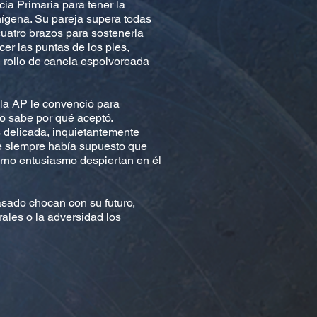
ia Primaria para tener la
nígena. Su pareja supera todas
cuatro brazos para sostenerla
er las puntas de los pies,
 rollo de canela espolvoreada
la AP le convenció para
o sabe por qué aceptó.
delicada, inquietantemente
e siempre había supuesto que
erno entusiasmo despiertan en él
asado chocan con su futuro,
ales o la adversidad los