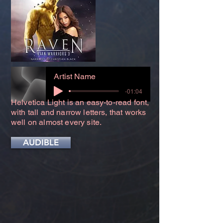
Artist Name
-01:04
Helvetica Light is an easy-to-read font,
with tall and narrow letters, that works
well on almost every site.
AUDIBLE