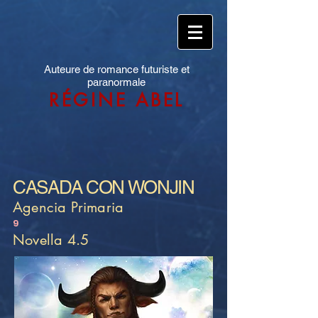
Auteure de romance futuriste et
paranormale
RÉGINE ABEL
CASADA CON WONJIN
Agencia Primaria
9
Novella 4.5