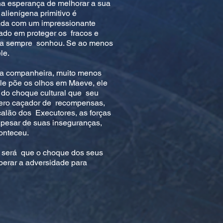
a esperança de melhorar a sua
lienígena primitivo é
ada com um impressionante
nado em proteger os fracos e
 ela sempre sonhou. Se ao menos
le.
ma companheira, muito menos
le põe os olhos em Maeve, ele
 do choque cultural que seu
mero caçador de recompensas,
scalão dos Executores, as forças
Apesar de suas inseguranças,
onteceu.
, será que o choque dos seus
perar a adversidade para