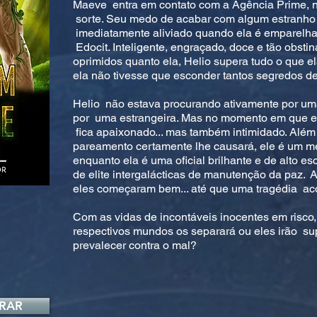
Maeve entra em contato com a Agência Prime, n
sorte. Seu medo de acabar com algum estranho a
imediatamente aliviado quando ela é emparelh
Edocit. Inteligente, engraçado, doce e tão obsti
oprimidos quanto ela, Helio supera tudo o que
ela não tivesse que esconder tantos segredos de
Helio não estava procurando ativamente por u
por uma estrangeira. Mas no momento em que e
fica apaixonado... mas também intimidado. Além
pareamento certamente lhe causará, ele é um 
enquanto ela é uma oficial brilhante e de alto e
de elite intergalácticas de manutenção da paz. 
eles começaram bem... até que uma tragédia ac
Com as vidas de incontáveis inocentes em risco
respectivos mundos os separará ou eles irão su
prevalecer contra o mal?
RAR