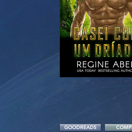
GOODREADS
COMP