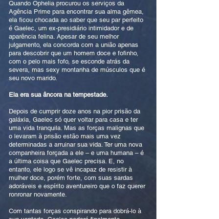
Quando Ophelia procurou os serviços da
Agência Prime para encontrar sua alma gêmea,
ela ficou chocada ao saber que seu par perfeito
é Gaelec, um ex-presidiário intimidador e de
aparência felina. Apesar de seu melhor
julgamento, ela concorda com a união apenas
para descobrir que um homem doce e fofinho,
com o pelo mais fofo, se esconde atrás da
severa, mas sexy montanha de músculos que é
seu novo marido.
Ela era sua âncora na tempestade.
Depois de cumprir doze anos na pior prisão da
galáxia, Gaelec só quer voltar para casa e ter
uma vida tranquila. Mas as forças malignas que
o levaram à prisão estão mais uma vez
determinadas a arruinar sua vida. Ter uma nova
companheira forçada a ele – e uma humana – é
a última coisa que Gaelec precisa. E, no
entanto, ele logo se vê incapaz de resistir à
mulher doce, porém forte, com suas sardas
adoráveis e espírito aventureiro que o faz querer
ronronar novamente.
Com tantas forças conspirando para dobrá-lo à