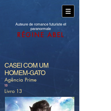
Auteure de romance futuriste et
paranormale
RÉGINE ABEL
CASEI COM UM
HOMEM-GATO
Agência Prime
13
Livro 13