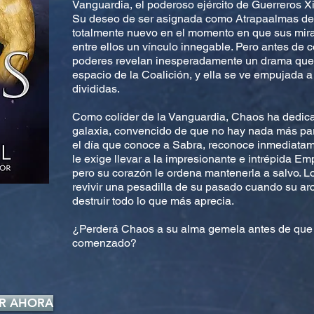
Vanguardia, el poderoso ejército de Guerreros 
Su deseo de ser asignada como Atrapaalmas de 
totalmente nuevo en el momento en que sus mir
entre ellos un vínculo innegable. Pero antes de 
poderes revelan inesperadamente un drama que 
espacio de la Coalición, y ella se ve empujada a
divididas.
Como colíder de la Vanguardia, Chaos ha dedica
galaxia, convencido de que no hay nada más par
el día que conoce a Sabra, reconoce inmediatam
le exige llevar a la impresionante e intrépida Em
pero su corazón le ordena mantenerla a salvo. L
revivir una pesadilla de su pasado cuando su ar
destruir todo lo que más aprecia.
¿Perderá Chaos a su alma gemela antes de que s
comenzado?
R AHORA