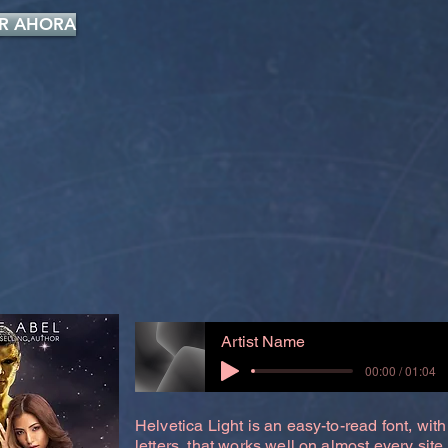
R AHORA
Artist Name
00:00 / 01:04
Helvetica Light is an easy-to-read font, with
letters, that works well on almost every site.