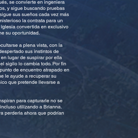
ués, se convierte en ingeniera
icos, y sigue buscando pruebas
rsigue sus sueños cada vez más
sterioso la contrata para un
iglesia convertida en exclusivo
ene su oportunidad.
ultarse a plena vista, con la
despertado sus instintos de
en lugar de suspirar por ella
l sigilo lo cambia todo. Por fin
l punto de encuentro atrapado en
ue le ayude a recuperar su
nico que pretende llevarse a
nspiran para capturarle no se
incluso utilizando a Brianna.
a perderla ahora que podrían