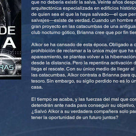
que no debería existir la salva. Veinte años desp
arquitectónica especializada en edificios histór
de quien sea el que la haya salvado—el que pe
salvajes—existe de verdad. Cuando un hombre mi
gran proyecto en las catacumbas de una antigua 
club nocturno gótico, Brianna cree que por fin ti
Alkor se ha cansado de esta época. Obligado a oc
prohibición de reclamar a la única mujer que ha 
apareamiento, se plantea volver a la hibernación 
desde la distancia. Pero la repentina activación de
llega el rescate. Con su único medio de llegar a
las catacumbas, Alkor contrata a Brianna para q
tesoro. Sin embargo, su sigilo perdido no es lo ú
casa.
El tiempo se acaba, y las fuerzas del mal que co
detendrán ante nada para conseguir su objetivo, 
¿Salvó Alkor a su verdadera compañera solo par
tener la oportunidad de un futuro juntos?