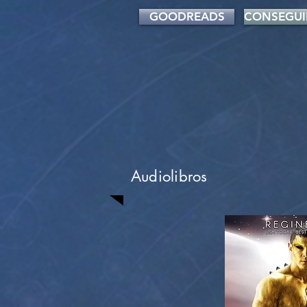
GOODREADS
CONSEGUI
Audiolibros