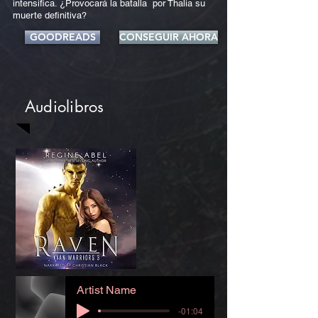
intensifica. ¿Provocará la batalla por Thalia su
muerte definitiva?
GOODREADS
CONSEGUIR AHORA
Audiolibros
Artist Name
-01:04