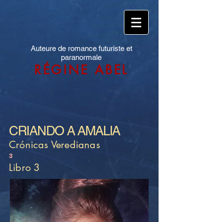
Auteure de romance futuriste et
paranormale
RÉGINE ABEL
CRIANDO A AMALIA
Crónicas Veredianas
3
Libro 3