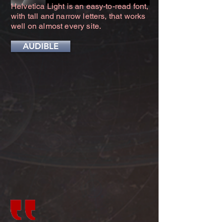
Helvetica Light is an easy-to-read font,
with tall and narrow letters, that works
well on almost every site.
AUDIBLE