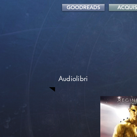
GOODREADS
ACQUIS
Audiolibri