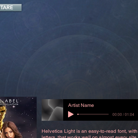
TARE
Artist Name
00:00 / 01:04
Helvetica Light is an easy-to-read font, with
letters, that works well on almost every site.