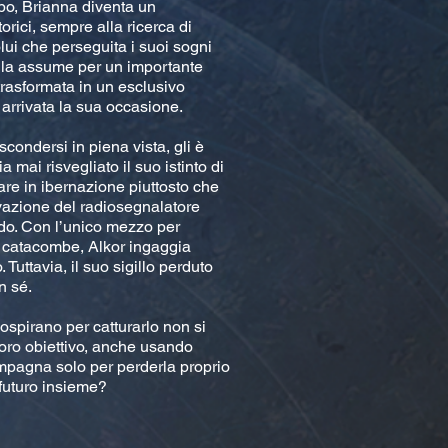
po, Brianna diventa un
orici, sempre alla ricerca di
olui che perseguita i suoi sogni
 la assume per un importante
rasformata in un esclusivo
 arrivata la sua occasione.
scondersi in piena vista, gli è
 mai risvegliato il suo istinto di
are in ibernazione piuttosto che
ivazione del radiosegnalatore
ndo. Con l’unico mezzo per
le catacombe, Alkor ingaggia
 Tuttavia, il suo sigillo perduto
n sé.
ospirano per catturarlo non si
loro obiettivo, anche usando
ompagna solo per perderla proprio
 futuro insieme?