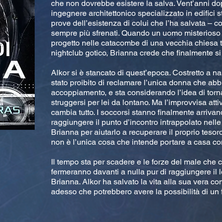
che non dovrebbe esistere la salva. Vent’anni do
ingegnere architettonico specializzato in edifici st
prove dell’esistenza di colui che l’ha salvata – c
sempre più sfrenati. Quando un uomo misterioso
progetto nelle catacombe di una vecchia chiesa t
nightclub gotico, Brianna crede che finalmente si
Alkor si è stancato di quest’epoca. Costretto a na
stato proibito di reclamare l’unica donna che abbia
accoppiamento, e sta considerando l’idea di torn
struggersi per lei da lontano. Ma l’improvvisa att
cambia tutto. I soccorsi stanno finalmente arriva
raggiungere il punto d’incontro intrappolato nel
Brianna per aiutarlo a recuperare il proprio tesoro.
non è l’unica cosa che intende portare a casa co
Il tempo sta per scadere e le forze del male che c
fermeranno davanti a nulla pur di raggiungere il 
Brianna. Alkor ha salvato la vita alla sua vera c
adesso che potrebbero avere la possibilità di un