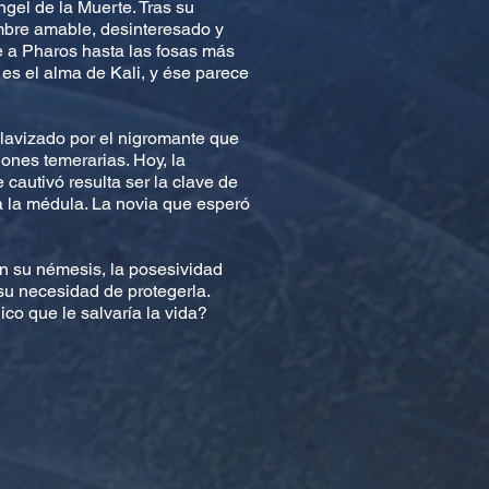
gel de la Muerte. Tras su
ombre amable, desinteresado y
te a Pharos hasta las fosas más
 es el alma de Kali, y ése parece
lavizado por el nigromante que
ones temerarias. Hoy, la
autivó resulta ser la clave de
sta la médula. La novia que esperó
on su némesis, la posesividad
su necesidad de protegerla.
co que le salvaría la vida?