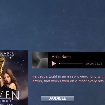
Artist Name
00:00 / 01:04
Helvetica Light is an easy-to-read font, with
letters, that works well on almost every site.
AUDIBLE