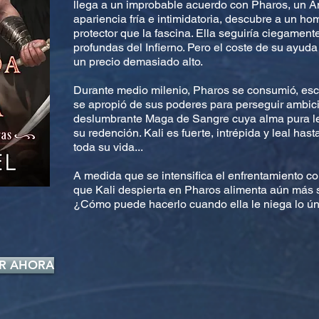
llega a un improbable acuerdo con Pharos, un Án
apariencia fría e intimidatoria, descubre a un h
protector que la fascina. Ella seguiría ciegamen
profundas del Infierno. Pero el coste de su ayuda
un precio demasiado alto.
Durante medio milenio, Pharos se consumió, esc
se apropió de sus poderes para perseguir ambici
deslumbrante Maga de Sangre cuya alma pura le c
su redención. Kali es fuerte, intrépida y leal ha
toda su vida...
A medida que se intensifica el enfrentamiento c
que Kali despierta en Pharos alimenta aún más 
¿Cómo puede hacerlo cuando ella le niega lo úni
R AHORA