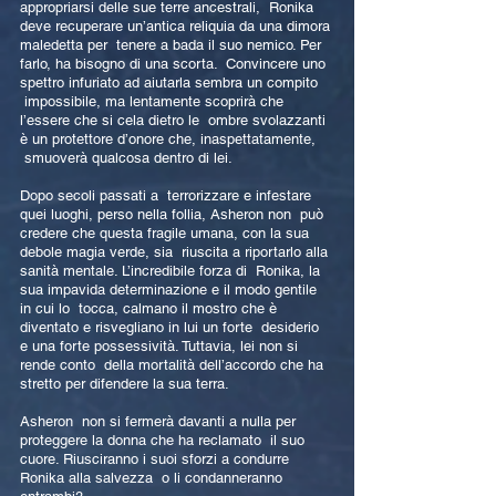
appropriarsi delle sue terre ancestrali, Ronika
deve recuperare un’antica reliquia da una dimora
maledetta per tenere a bada il suo nemico. Per
farlo, ha bisogno di una scorta. Convincere uno
spettro infuriato ad aiutarla sembra un compito
impossibile, ma lentamente scoprirà che
l’essere che si cela dietro le ombre svolazzanti
è un protettore d’onore che, inaspettatamente,
smuoverà qualcosa dentro di lei.
Dopo secoli passati a terrorizzare e infestare
quei luoghi, perso nella follia, Asheron non può
credere che questa fragile umana, con la sua
debole magia verde, sia riuscita a riportarlo alla
sanità mentale. L’incredibile forza di Ronika, la
sua impavida determinazione e il modo gentile
in cui lo tocca, calmano il mostro che è
diventato e risvegliano in lui un forte desiderio
e una forte possessività. Tuttavia, lei non si
rende conto della mortalità dell’accordo che ha
stretto per difendere la sua terra.
Asheron non si fermerà davanti a nulla per
proteggere la donna che ha reclamato il suo
cuore. Riusciranno i suoi sforzi a condurre
Ronika alla salvezza o li condanneranno