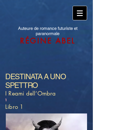
Auteure de romance futuriste et
paranormale
RÉGINE ABEL
DESTINATA A UNO
SPETTRO
I Reami dell’Ombra
1
Libro 1