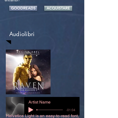
entrambi?
GOODREADS
ACQUISTARE
Audiolibri
Artist Name
-01:04
Helvetica Light is an easy-to-read font,