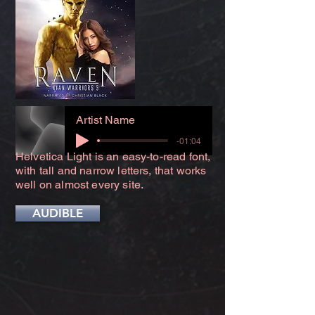
Artist Name
-01:04
Helvetica Light is an easy-to-read font,
with tall and narrow letters, that works
well on almost every site.
AUDIBLE