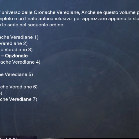
ll’universo delle Cronache Verediane
.
Anche se questo volume pu
pleto e un finale autoconclusivo, per apprezzare appieno la sto
 le serie nel seguente ordine:
nache Verediane 1)
 Verediane 2)
e Verediane 3)
)
– Opzionale
nache Verediane 4)
he Verediane 5)
ache Verediane 6)
)
ache Verediane 7)