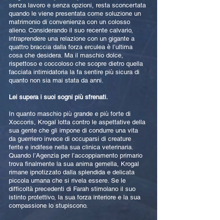
senza lavoro e senza opzioni, resta sconcertata
quando le viene presentata come soluzione un
matrimonio di convenienza con un colosso
alieno. Considerando il suo recente calvario,
intraprendere una relazione con un gigante a
quattro braccia dalla forza erculea è l’ultima
cosa che desidera. Ma il maschio dolce,
rispettoso e coccoloso che scopre dietro quella
facciata intimidatoria la fa sentire più sicura di
quanto non sia mai stata da anni.
Lei supera i suoi sogni più sfrenati.
In quanto maschio più grande e più forte di
Xoccoris, Krogal lotta contro le aspettative della
sua gente che gli impone di condurre una vita
da guerriero invece di occuparsi di creature
ferite e indifese nella sua clinica veterinaria.
Quando l’Agenzia per l’accoppiamento primario
trova finalmente la sua anima gemella, Krogal
rimane ipnotizzato dalla splendida e delicata
piccola umana che si rivela essere. Se le
difficoltà precedenti di Farah stimolano il suo
istinto protettivo, la sua forza interiore e la sua
compassione lo stupiscono.