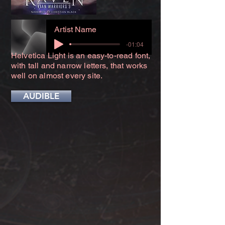
Artist Name
-01:04
Helvetica Light is an easy-to-read font,
with tall and narrow letters, that works
well on almost every site.
AUDIBLE