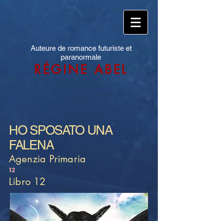
Auteure de romance futuriste et
paranormale
RÉGINE ABEL
HO SPOSATO UNA
FALENA
Agenzia Primaria
12
Libro 12