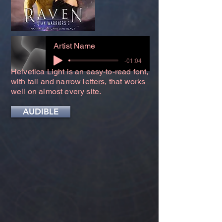
Artist Name
-01:04
Helvetica Light is an easy-to-read font,
with tall and narrow letters, that works
well on almost every site.
AUDIBLE