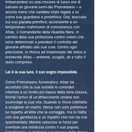
imbarcandosi su una crociera di lusso era di
salvare un giovane semi-dio Prometeano – e
ancora meno che sarebbe stata legata a lui
come sua guardiana e protettrice. Ora, bloccata
sul suo pianeta primitivo, acconsente a un
temporaneo matrimonio di convenienza con
Atlas, il Comandante della Guardia Nera, in
cambio della sua protezione contro coloro che
sono determinati a prendere il controllo del
giovane affidato alle sue cure. Contro ogni
previsione, si ritrova ad innamorarsi del dolce e
onorevole Atlas – antenne, scaglie, ali e tutto il
resto compreso.
Lei è la sua luce, il suo sogno impossibile.
Come Prometeano Acromatico, Atlas ha
accettato che la sua società lo consideri
inferiore a un livello più basso della terra stessa,
finché l’arrivo di un’affascinante umana non
sconvolge la sua vita. Quando si trova costretta
a scegliere un marito, Venus non solo preferisce
lui rispetto all’élite che la corteggia, ma lo tratta
con una gentilezza e un rispetto che non ha mai
sperimentato. Mentre uniscono le forze per
sventare una minaccia contro il suo popolo,