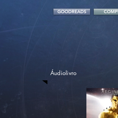
GOODREADS
COMP
Áudiolivro