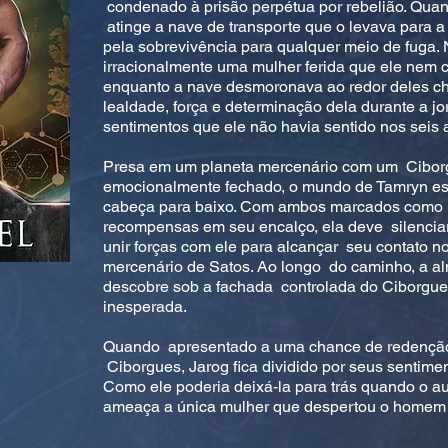
condenado à prisão perpétua por rebelião. Qua
atinge a nave de transporte que o levava para a
pela sobrevivência para qualquer meio de fuga. 
irracionalmente uma mulher ferida que ele nem 
enquanto a nave desmoronava ao redor deles c
lealdade, força e determinação dela durante a 
sentimentos que ele não havia sentido nos seis
Presa em um planeta mercenário com um Cibor
emocionalmente fechado, o mundo de Tamryn es
cabeça para baixo. Com ambos marcados como 
recompensas em seu encalço, ela deve silencia
unir forças com ele para alcançar seu contato no
mercenário de Satos. Ao longo do caminho, a a
descobre sob a fachada controlada do Ciborgue
inesperada.
Quando apresentado a uma chance de redenção 
Ciborgues, Jarog fica dividido por seus sentime
Como ele poderia deixá-la para trás quando o a
ameaça a única mulher que despertou o home