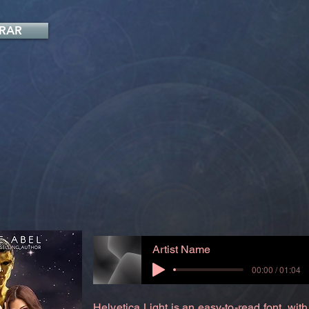
RAR
Artist Name
00:00 / 01:04
Helvetica Light is an easy-to-read font, with