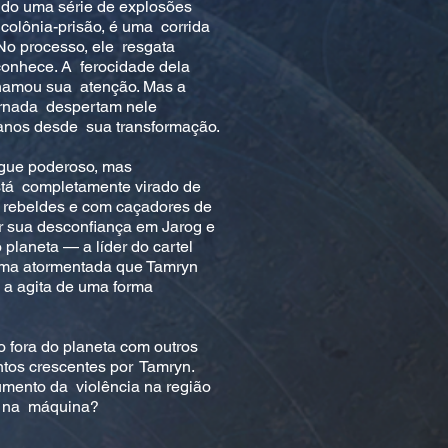
ndo uma série de explosões
 colônia-prisão, é uma corrida
No processo, ele resgata
conhece. A ferocidade dela
hamou sua atenção. Mas a
jornada despertam nele
 anos desde sua transformação.
gue poderoso, mas
tá completamente virado de
rebeldes e com caçadores de
r sua desconfiança em Jarog e
 planeta — a líder do cartel
lma atormentada que Tamryn
 a agita de uma forma
fora do planeta com outros
ntos crescentes por Tamryn.
umento da violência na região
m na máquina?