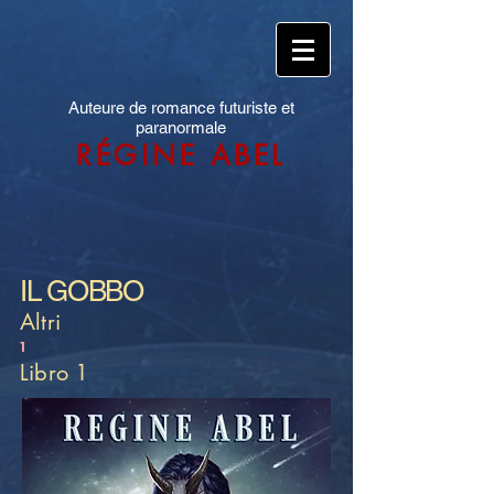
Auteure de romance futuriste et
paranormale
RÉGINE ABEL
IL GOBBO
Altri
1
Libro 1