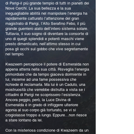
di Parigi-il più grande tempio di tutti in pianeti dei
Nove Cerchi. La sua bellezza e la sua
ineguagliabile abilità nel manipolare l’energia ha
rapidamente catturato l’attenzione del gran
magistrato di Parigi, l’Alto Serafino Febo, il più
grande guerriero alato dell’intero sistema solare.
Tuttavia, il suo sogno di diventare la consorte di
uno di quegli splendidi e potenti maschi viene
presto dimenticato, nell’attimo stesso in cui
posa gli occhi sul gobbo che vive segretamente
nel tempio.
Kwazeem percepisce il potere di Esmeralda non
appena atterra nella sua città. Risveglia l’energia
primordiale che da tempo giaceva dormiente in
lui, insieme ad una fame possessiva che
richiede di reclamarla. Ma lui è un Caduto, una
mostruosità che verrebbe distrutta a vista se i
cittadini di Parigi ne scoprissero l’esistenza.
Ancora peggio, però, la Luce Divina di
Esmeralda è in grado di infliggere ulteriore
agonia al suo corpo già torturato, se vi si
crogiolasse troppo a lungo. Eppure…non riesce
a stare lontano da lei.
Con la misteriosa condizione di Kwazeem da un