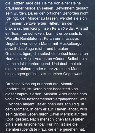
die letzten Tage des Heims von einer Reihe
grausamer Morde an seinen Bewohnern geprägt
sein würden. Da es den örtlichen Behörden nicht
gelingt, den Mörder zu fassen, wendet sie sich
mit einem verzweifelten Hilferuf an den
braxianischen Kronprinzen Keran Xeldar. Anstatt
ein Team zu schicken, kommt er persönlich.
Wie alle Reinblüter ist Keran ein massives
Ungetüm von einem Mann, mit Muskelbergen
soweit das Auge reicht und brutalen
Gesichtszügen, die selbst die entschlossensten
Herzen in Angst versetzen würden. Selbst sein
Lächeln ist furchterregend. Und doch hat sie
sich nie sicherer, oder mehr zu einem Mann
hingezogen gefühlt, als in seiner Gegenwart.
Da seine Krönung nur noch drei Monate
entfernt ist, ist Keran nicht begeistert von
dieser improvisierten Mission. Aber angesichts
von Braxias beschämender Vergangenheit, was
Hybriden angeht, ist er ihnen das schuldig. In
dem Moment, in dem er auf Haven landet, wird
sein ganzes Leben durch Dawn Merrick auf den
Kopf gestellt. Nach menschlichen Maßstäben
gilt sie als unscheinbar. Für ihn ist sie die
atemberaubendste Frau, die er je gesehen hat.