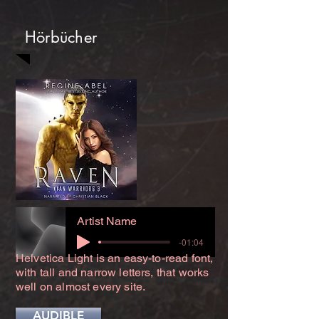
Hörbücher
Artist Name
-01:04
Helvetica Light is an easy-to-read font,
with tall and narrow letters, that works
well on almost every site.
AUDIBLE