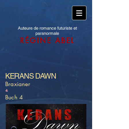
Auteure de romance futuriste et
paranormale
RÉGINE ABEL
KERANS DAWN
Braxianer
4
Buch 4