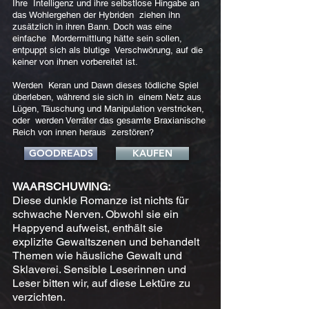
Ihre Intelligenz und ihre selbstlose Hingabe an
das Wohlergehen der Hybriden ziehen ihn
zusätzlich in ihren Bann. Doch was eine
einfache Mordermittlung hätte sein sollen,
entpuppt sich als blutige Verschwörung, auf die
keiner von ihnen vorbereitet ist.
Werden Keran und Dawn dieses tödliche Spiel
überleben, während sie sich in einem Netz aus
Lügen, Täuschung und Manipulation verstricken,
oder werden Verräter das gesamte Braxianische
Reich von innen heraus zerstören?
GOODREADS
KAUFEN
WAARSCHUWING:
Diese dunkle Romanze ist nichts für
schwache Nerven. Obwohl sie ein
Happyend aufweist, enthält sie
explizite Gewaltszenen und behandelt
Themen wie häusliche Gewalt und
Sklaverei. Sensible Leserinnen und
Leser bitten wir, auf diese Lektüre zu
verzichten.