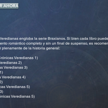
R AHORA
Veredianas engloba la serie Braxianos. Si bien cada libro pued
nto romántico completo y sin un final de suspenso, es recomen
r plenamente de la historia general:
rónicas Veredianas 1)
Veredianas 2)
as Veredianas 3)
1)
s Veredianas 4)
2)
cas Veredianas 5)
3)
ónicas Veredianas 5)