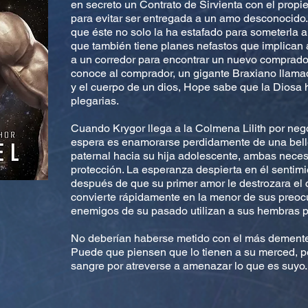
en secreto un Contrato de Sirvienta con el propie
para evitar ser entregada a un amo desconocido.
que éste no solo la ha estafado para someterla a
que también tiene planes nefastos que implican 
a un corredor para encontrar un nuevo comprador
conoce al comprador, un gigante Braxiano llamad
y el cuerpo de un dios, Hope sabe que la Diosa h
plegarias.
Cuando Krygor llega a la Colmena Lilith por nego
espera es enamorarse perdidamente de una belle
paternal hacia su hija adolescente, ambas nec
protección. La esperanza despierta en él sentim
después de que su primer amor le destrozara el 
convierte rápidamente en la menor de sus preo
enemigos de su pasado utilizan a sus hembras pa
No deberían haberse metido con el más demente
Puede que piensen que lo tienen a su merced, p
sangre por atreverse a amenazar lo que es suyo.