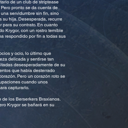
tario de un club de striptease
 Pero pronto se da cuenta de
 una servidumbre sin fin, sino
a su hija. Desesperada, recurre
 para su contrato. En cuanto
o Krygor, con un rostro temible
a respondido por fin a todas sus
cios y ocio, lo último que
za delicada y sentirse tan
esitadas desesperadamente de su
ientos que había desterrado
corazón. Pero un corazón roto se
cupaciones cuando unos
ra capturarlo.
 de los Berserkers Braxianos.
ero Krygor se bañará en su