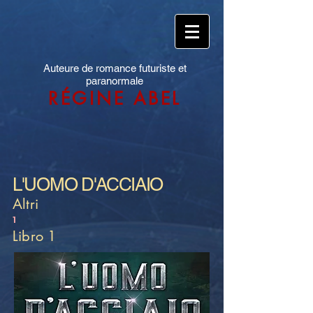
Auteure de romance futuriste et
paranormale
RÉGINE ABEL
L'UOMO D'ACCIAIO
Altri
1
Libro 1