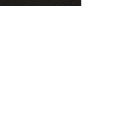
Arte
Teasers
Libri correlati