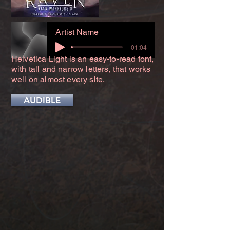
Artist Name
-01:04
Helvetica Light is an easy-to-read font,
with tall and narrow letters, that works
well on almost every site.
AUDIBLE