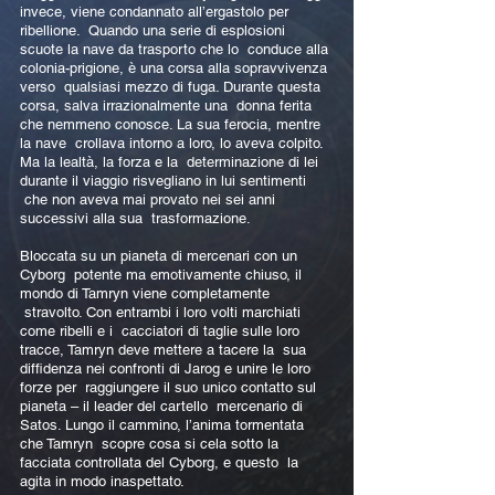
invece, viene condannato all’ergastolo per
ribellione. Quando una serie di esplosioni
scuote la nave da trasporto che lo conduce alla
colonia-prigione, è una corsa alla sopravvivenza
verso qualsiasi mezzo di fuga. Durante questa
corsa, salva irrazionalmente una donna ferita
che nemmeno conosce. La sua ferocia, mentre
la nave crollava intorno a loro, lo aveva colpito.
Ma la lealtà, la forza e la determinazione di lei
durante il viaggio risvegliano in lui sentimenti
che non aveva mai provato nei sei anni
successivi alla sua trasformazione.
Bloccata su un pianeta di mercenari con un
Cyborg potente ma emotivamente chiuso, il
mondo di Tamryn viene completamente
stravolto. Con entrambi i loro volti marchiati
come ribelli e i cacciatori di taglie sulle loro
tracce, Tamryn deve mettere a tacere la sua
diffidenza nei confronti di Jarog e unire le loro
forze per raggiungere il suo unico contatto sul
pianeta – il leader del cartello mercenario di
Satos. Lungo il cammino, l’anima tormentata
che Tamryn scopre cosa si cela sotto la
facciata controllata del Cyborg, e questo la
agita in modo inaspettato.