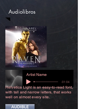
Audiolibros
Artist Name
-01:04
Helvetica Light is an easy-to-read font,
with tall and narrow letters, that works
well on almost every site.
AUDIBLE