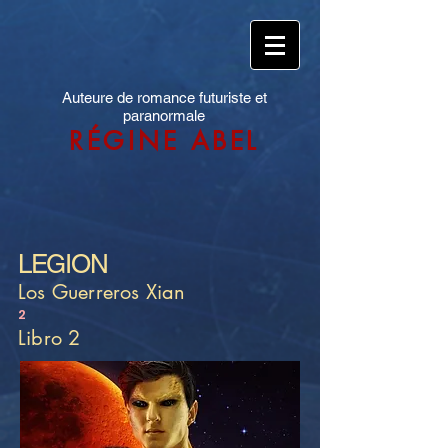
Auteure de romance futuriste et
paranormale
RÉGINE ABEL
LEGION
Los Guerreros Xian
2
Libro 2