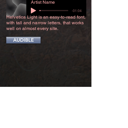
Artist Name
-01:04
Helvetica Light is an easy-to-read font,
with tall and narrow letters, that works
well on almost every site.
AUDIBLE