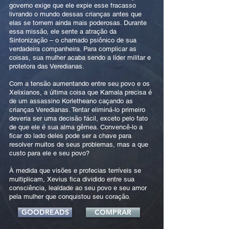
governo exige que ele expie esse fracasso
livrando o mundo dessas crianças antes que
elas se tornem ainda mais poderosas. Durante
essa missão, ele sente a atração da
Sintonização – o chamado psiônico de sua
verdadeira companheira. Para complicar as
coisas, sua mulher acaba sendo a líder militar e
protetora das Veredianas.
Com a tensão aumentando entre seu povo e os
Xelixianos, a última coisa que Kamala precisa é
de um assassino Korletheano caçando as
crianças Veredianas. Tentar eliminá-lo primeiro
deveria ser uma decisão fácil, exceto pelo fato
de que ele é sua alma gêmea. Convencê-lo a
ficar do lado deles pode ser a chave para
resolver muitos de seus problemas, mas a que
custo para ele e seu povo?
À medida que visões e profecias terríveis se
multiplicam, Xevius fica dividido entre sua
consciência, lealdade ao seu povo e seu amor
pela mulher que conquistou seu coração.
GOODREADS
COMPRAR