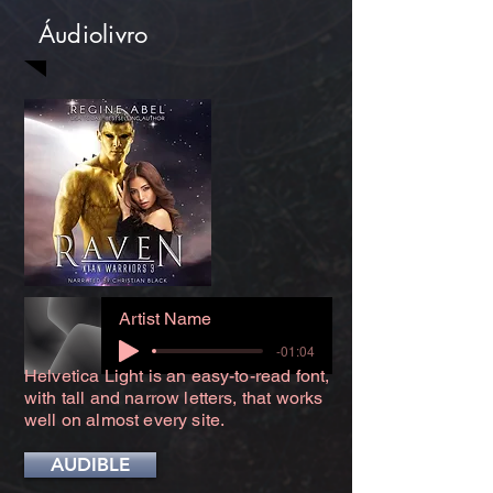
Áudiolivro
Artist Name
-01:04
Helvetica Light is an easy-to-read font,
with tall and narrow letters, that works
well on almost every site.
AUDIBLE