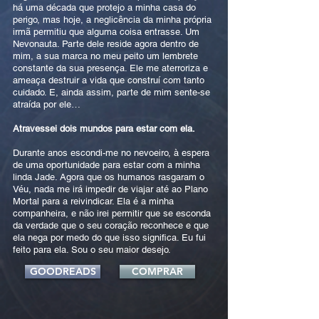
há uma década que protejo a minha casa do
perigo, mas hoje, a neglicência da minha própria
irmã permitiu que alguma coisa entrasse. Um
Nevonauta. Parte dele reside agora dentro de
mim, a sua marca no meu peito um lembrete
constante da sua presença. Ele me aterroriza e
ameaça destruir a vida que construí com tanto
cuidado. E, ainda assim, parte de mim sente-se
atraída por ele…
Atravessei dois mundos para estar com ela.
Durante anos escondi-me no nevoeiro, à espera
de uma oportunidade para estar com a minha
linda Jade. Agora que os humanos rasgaram o
Véu, nada me irá impedir de viajar até ao Plano
Mortal para a reivindicar. Ela é a minha
companheira, e não irei permitir que se esconda
da verdade que o seu coração reconhece e que
ela nega por medo do que isso significa. Eu fui
feito para ela. Sou o seu maior desejo.
GOODREADS
COMPRAR