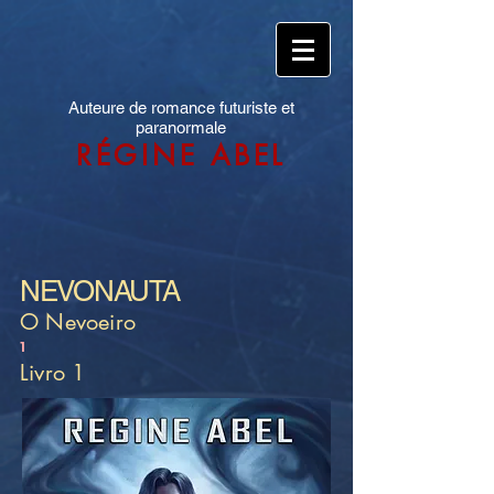
Auteure de romance futuriste et
paranormale
RÉGINE ABEL
NEVONAUTA
O Nevoeiro
1
Livro 1