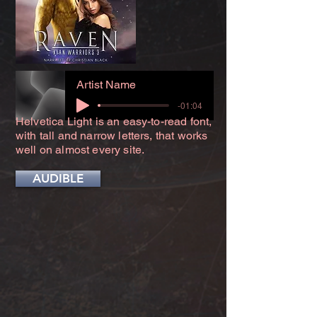
Artist Name
-01:04
Helvetica Light is an easy-to-read font,
with tall and narrow letters, that works
well on almost every site.
AUDIBLE