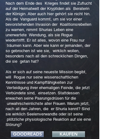
Nach dem Ende des Krieges findet sie Zuflucht
auf der Heimatwelt der Kryptiden als Beraterin
der Königin. Aber auch hier gehört sie nicht hin.
Als die Vanguard kommt, um sie vor einer
bevorstehenden Invasion der Koalitionsrebellen
zu warnen, nimmt Shurias Leben eine
unerwartete Wendung, als sie Rogue
wiedertrifft. Er ist alles, wovon eine Frau nur
träumen kann. Aber wie kann er jemanden, der
so gebrochen ist wie sie, wirklich wollen,
besonders nach all den schrecklichen Dingen,
die sie getan hat?
Als er sich auf seine neueste Mission begibt,
will Rogue nur seine wissenschaftlichen
Kenntnisse und Kampffähigkeiten zur
Verteidigung ihrer ehemaligen Feinde, die jetzt
Verbündete sind, einsetzen. Stattdessen
erwachen seine Paarungsdrüsen für die
unwahrscheinlichste aller Frauen. Warum jetzt,
nach all den Jahren, die er Shuria kennt? Sind
sie wirklich Seelenverwandte oder ist seine
plötzliche physiologische Reaktion auf sie eine
Störung?
GOODREADS
KAUFEN