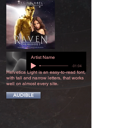
Artist Name
-01:04
Helvetica Light is an easy-to-read font,
with tall and narrow letters, that works
well on almost every site.
AUDIBLE