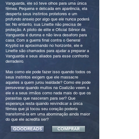
Vanguarda, ele só teve olhos para uma única
fêmea. Pequena e delicada em aparência, ela
desperta seus instintos protetores e um
profundo anseio por algo que ele nunca poderá
ter. No entanto, sua Linette não precisa de
proteção. A piloto de elite e Oficial Sênior da
Vanguarda é durona e não leva desaforo para
casa. Com a guerra final contra o General
Kryptid se aproximando no horizonte, ele e
Linette são chamados para ajudar a preparar a
Vanguarda e seus aliados para esse confronto
derradeiro.
Mas como ele pode fazer isso quando todos os
seus instintos exigem que ele massacre
aqueles a quem jurou lealdade? Como ele pode
perseverar quando muitos na Coalizão veem a
ele e a seus irmãos como nada mais do que os
parasitas que nasceram para ser? Que
esperança resta quando reivindicar a única
fêmea que já tocou seu coração poderia
transformá-la em uma abominação ainda maior
do que ele acredita ser?
GOODREADS
COMPRAR