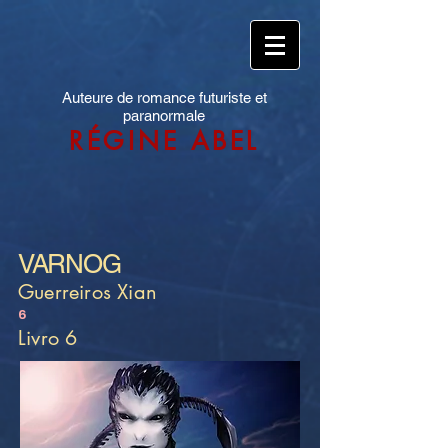
Auteure de romance futuriste et
paranormale
RÉGINE ABEL
VARNOG
Guerreiros Xian
6
Livro 6