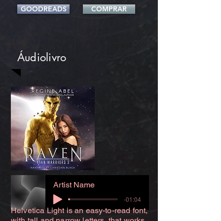
GOODREADS
COMPRAR
Áudiolivro
Artist Name
-01:04
Helvetica Light is an easy-to-read font,
with tall and narrow letters, that works