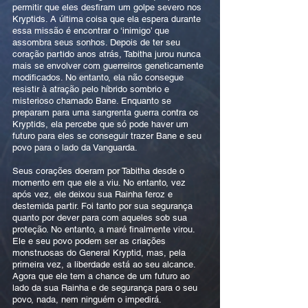
permitir que eles desfiram um golpe severo nos
Kryptids. A última coisa que ela espera durante
essa missão é encontrar o ‘inimigo’ que
assombra seus sonhos. Depois de ter seu
coração partido anos atrás, Tabitha jurou nunca
mais se envolver com guerreiros geneticamente
modificados. No entanto, ela não consegue
resistir à atração pelo híbrido sombrio e
misterioso chamado Bane. Enquanto se
preparam para uma sangrenta guerra contra os
Kryptids, ela percebe que só pode haver um
futuro para eles se conseguir trazer Bane e seu
povo para o lado da Vanguarda.
Seus corações doeram por Tabitha desde o
momento em que ele a viu. No entanto, vez
após vez, ele deixou sua Rainha feroz e
destemida partir. Foi tanto por sua segurança
quanto por dever para com aqueles sob sua
proteção. No entanto, a maré finalmente virou.
Ele e seu povo podem ser as criações
monstruosas do General Kryptid, mas, pela
primeira vez, a liberdade está ao seu alcance.
Agora que ele tem a chance de um futuro ao
lado da sua Rainha e de segurança para o seu
povo, nada, nem ninguém o impedirá.