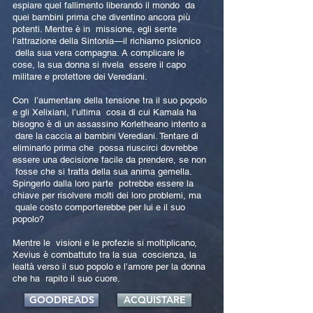
espiare quel fallimento liberando il mondo da
quei bambini prima che diventino ancora più
potenti. Mentre è in missione, egli sente
l’attrazione della Sintonia—il richiamo psionico
della sua vera compagna. A complicare le
cose, la sua donna si rivela essere il capo
militare e protettore dei Verediani.
Con l’aumentare della tensione tra il suo popolo
e gli Xelixiani, l’ultima cosa di cui Kamala ha
bisogno è di un assassino Korletheano intento a
dare la caccia ai bambini Verediani. Tentare di
eliminarlo prima che possa riuscirci dovrebbe
essere una decisione facile da prendere, se non
fosse che si tratta della sua anima gemella.
Spingerlo dalla loro parte potrebbe essere la
chiave per risolvere molti dei loro problemi, ma
quale costo comporterebbe per lui e il suo
popolo?
Mentre le visioni e le profezie si moltiplicano,
Xevius è combattuto tra la sua coscienza, la
lealtà verso il suo popolo e l’amore per la donna
che ha rapito il suo cuore.
GOODREADS
ACQUISTARE