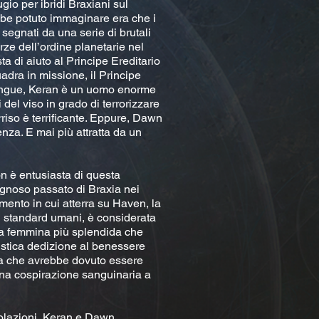
io per ibridi Braxiani sul
bbe potuto immaginare era che i
segnati da una serie di brutali
forze dell’ordine planetarie nel
ta di aiuto al Principe Ereditario
adra in missione, il Principe
sangue, Keran è un uomo enorme
li del viso in grado di terrorizzare
rriso è terrificante. Eppure, Dawn
enza. E mai più attratta da un
on è entusiasta di questa
ognoso passato di Braxia nei
omento in cui atterra su Haven, la
i standard umani, è considerata
la femmina più splendida che
uistica dedizione al benessere
lla che avrebbe dovuto essere
una cospirazione sanguinaria a
polazioni, Keran e Dawn