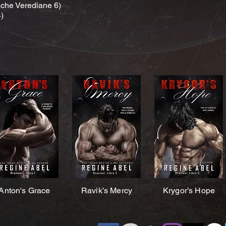
ache Verediane 6)
)
Anton's Grace
Ravik’s Mercy
Krygor’s Hope