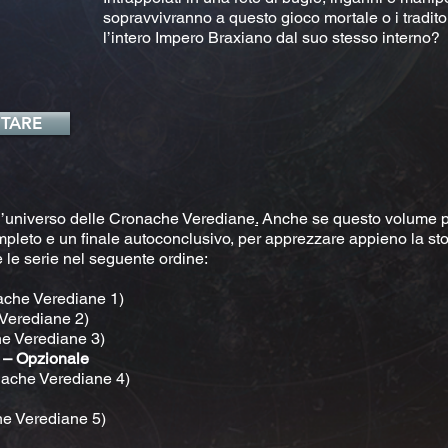
sopravvivranno a questo gioco mortale o i tradito
l’intero Impero Braxiano dal suo stesso interno?
TARE
ll’universo delle Cronache Verediane
.
Anche se questo volume pu
pleto e un finale autoconclusivo, per apprezzare appieno la sto
 le serie nel seguente ordine:
nache Verediane 1)
 Verediane 2)
e Verediane 3)
)
– Opzionale
nache Verediane 4)
he Verediane 5)