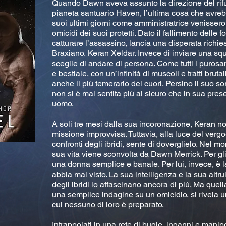
Quando Dawn aveva assunto la direzione del rifug
pianeta santuario Haven, l’ultima cosa che avre
suoi ultimi giorni come amministratrice venissero 
omicidi dei suoi protetti. Dato il fallimento delle 
catturare l’assassino, lancia una disperata richies
Braxiano, Keran Xeldar. Invece di inviare una squ
sceglie di andare di persona. Come tutti i puro
e bestiale, con un’infinità di muscoli e tratti bruta
anche il più temerario dei cuori. Persino il suo so
non si è mai sentita più al sicuro che in sua pres
uomo.
A soli tre mesi dalla sua incoronazione, Keran n
missione improvvisa. Tuttavia, alla luce del verg
confronti degli ibridi, sente di doverglielo. Nel m
sua vita viene sconvolta da Dawn Merrick. Per gl
una donna semplice e banale. Per lui, invece, è 
abbia mai visto. La sua intelligenza e la sua altr
degli ibridi lo affascinano ancora di più. Ma que
una semplice indagine su un omicidio, si rivela 
cui nessuno di loro è preparato.
Intrappolati in una rete di bugie, inganni e mani