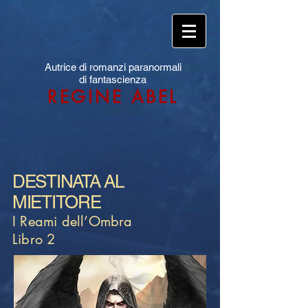
Autrice di romanzi paranormali
di fantascienza
REGINE ABEL
DESTINATA AL
MIETITORE
I Reami dell’Ombra
Libro 2