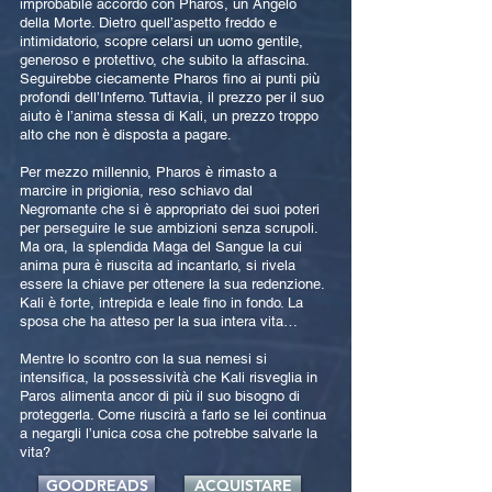
improbabile accordo con Pharos, un Angelo
della Morte. Dietro quell’aspetto freddo e
intimidatorio, scopre celarsi un uomo gentile,
generoso e protettivo, che subito la affascina.
Seguirebbe ciecamente Pharos fino ai punti più
profondi dell’Inferno. Tuttavia, il prezzo per il suo
aiuto è l’anima stessa di Kali, un prezzo troppo
alto che non è disposta a pagare.
Per mezzo millennio, Pharos è rimasto a
marcire in prigionia, reso schiavo dal
Negromante che si è appropriato dei suoi poteri
per perseguire le sue ambizioni senza scrupoli.
Ma ora, la splendida Maga del Sangue la cui
anima pura è riuscita ad incantarlo, si rivela
essere la chiave per ottenere la sua redenzione.
Kali è forte, intrepida e leale fino in fondo. La
sposa che ha atteso per la sua intera vita…
Mentre lo scontro con la sua nemesi si
intensifica, la possessività che Kali risveglia in
Paros alimenta ancor di più il suo bisogno di
proteggerla. Come riuscirà a farlo se lei continua
a negargli l’unica cosa che potrebbe salvarle la
vita?
GOODREADS
ACQUISTARE