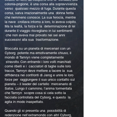
colonia-prigione, è una corsa alla sopravvivenza
verso qualsiasi mezzo di fuga. Durante questa
corsa, salva irrazionalmente una donna ferita
che nemmeno conosce. La sua ferocia, mentre
la nave crollava intorno a loro, lo aveva colpito.
Ma la lealtà, la forza e la determinazione di lei
durante il viaggio risvegliano in lui sentimenti
che non aveva mai provato nei sei anni
successivi alla sua trasformazione.
Bloccata su un pianeta di mercenari con un
Cyborg potente ma emotivamente chiuso, il
mondo di Tamryn viene completamente
stravolto. Con entrambi i loro volti marchiati
come ribelli e i cacciatori di taglie sulle loro
tracce, Tamryn deve mettere a tacere la sua
diffidenza nei confronti di Jarog e unire le loro
forze per raggiungere il suo unico contatto sul
pianeta – il leader del cartello mercenario di
Satos. Lungo il cammino, l’anima tormentata
che Tamryn scopre cosa si cela sotto la
facciata controllata del Cyborg, e questo la
agita in modo inaspettato.
Quando gli si presenta una possibilità di
redenzione nell’extramondo con altri Cyborg,