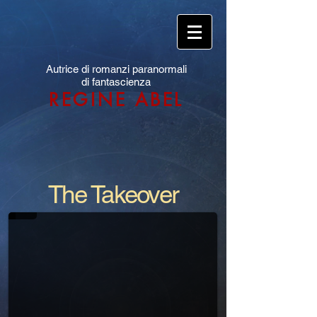
Autrice di romanzi paranormali
di fantascienza
REGINE ABEL
The Takeover
The Takeover