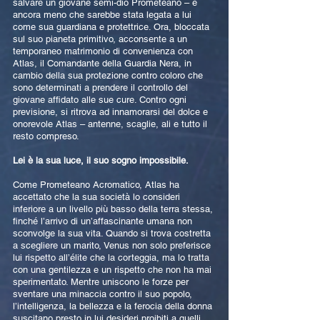
salvare un giovane semi-dio Prometeano – e
ancora meno che sarebbe stata legata a lui
come sua guardiana e protettrice. Ora, bloccata
sul suo pianeta primitivo, acconsente a un
temporaneo matrimonio di convenienza con
Atlas, il Comandante della Guardia Nera, in
cambio della sua protezione contro coloro che
sono determinati a prendere il controllo del
giovane affidato alle sue cure. Contro ogni
previsione, si ritrova ad innamorarsi del dolce e
onorevole Atlas – antenne, scaglie, ali e tutto il
resto compreso.
Lei è la sua luce, il suo sogno impossibile.
Come Prometeano Acromatico, Atlas ha
accettato che la sua società lo consideri
inferiore a un livello più basso della terra stessa,
finché l’arrivo di un’affascinante umana non
sconvolge la sua vita. Quando si trova costretta
a scegliere un marito, Venus non solo preferisce
lui rispetto all’élite che la corteggia, ma lo tratta
con una gentilezza e un rispetto che non ha mai
sperimentato. Mentre uniscono le forze per
sventare una minaccia contro il suo popolo,
l’intelligenza, la bellezza e la ferocia della donna
suscitano presto in lui desideri proibiti a quelli