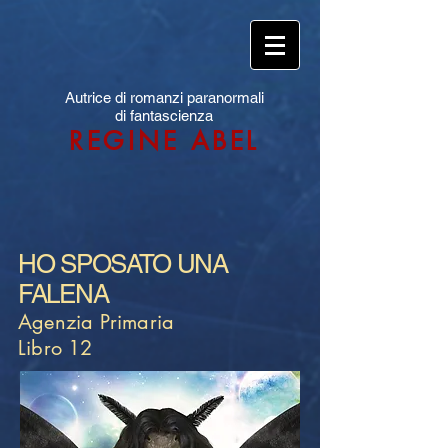
Autrice di romanzi paranormali
di fantascienza
REGINE ABEL
HO SPOSATO UNA
FALENA
Agenzia Primaria
Libro 12