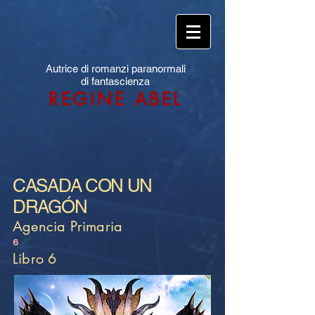
Autrice di romanzi paranormali
di fantascienza
REGINE ABEL
CASADA CON UN
DRAGÓN
Agencia Primaria
6
Libro 6