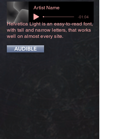
Artist Name
-01:04
Helvetica Light is an easy-to-read font,
with tall and narrow letters, that works
well on almost every site.
AUDIBLE