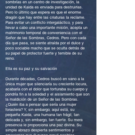
sombrías en un centro de investigación, la
unidad de Kaida es enviada para destruirlas.
Pero lo último que espera es que el enorme
dragón que hay entre las criaturas la reclame.
Para evitar un conflicto intergaláctico, y para
llevar a cabo una importante misión, acepta un
matrimonio temporal de conveniencia con el
Señor de las Sombras, Cedros. Pero con cada
día que pasa, se siente atraída por el dulce y
poco sociable macho que se oculta detrás de
su papel de protector fuerte y temible de su
reino.
Ella es su paz y su salvación
Durante décadas, Cedros buscó en vano a la
única mujer que silenciaría su creciente locura,
acabaría con el dolor que torturaba su cuerpo y
pondría fin a la soledad y el aislamiento que son
la maldición de un Señor de las Sombras.
¿Quién iba a pensar que sería una mujer
forastera? Y, sin embargo, aquí está, su
pequeña Kaida, una humana tan frágil, tan
delicada y, sin embargo, tan fuerte. Su mera
presencia le proporciona una paz divina. Su
simple abrazo despierta sentimientos y