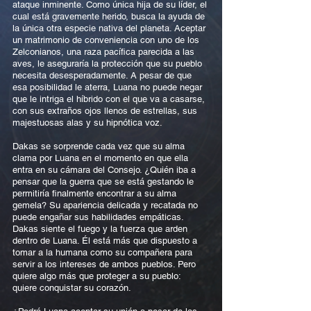
ataque inminente. Como única hija de su líder, el
cual está gravemente herido, busca la ayuda de
la única otra especie nativa del planeta. Aceptar
un matrimonio de conveniencia con uno de los
Zelconianos, una raza pacífica parecida a las
aves, le aseguraría la protección que su pueblo
necesita desesperadamente. A pesar de que
esa posibilidad le aterra, Luana no puede negar
que le intriga el híbrido con el que va a casarse,
con sus extraños ojos llenos de estrellas, sus
majestuosas alas y su hipnótica voz.
Dakas se sorprende cada vez que su alma
clama por Luana en el momento en que ella
entra en su cámara del Consejo. ¿Quién iba a
pensar que la guerra que se está gestando le
permitiría finalmente encontrar a su alma
gemela? Su apariencia delicada y recatada no
puede engañar sus habilidades empáticas.
Dakas siente el fuego y la fuerza que arden
dentro de Luana. Él está más que dispuesto a
tomar a la humana como su compañera para
servir a los intereses de ambos pueblos. Pero
quiere algo más que proteger a su pueblo:
quiere conquistar su corazón.