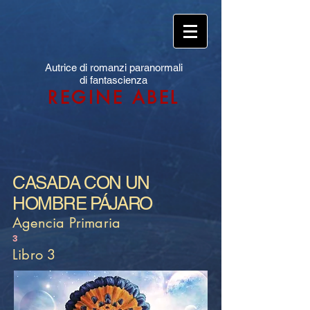
Autrice di romanzi paranormali
di fantascienza
REGINE ABEL
CASADA CON UN
HOMBRE PÁJARO
Agencia Primaria
3
Libro 3