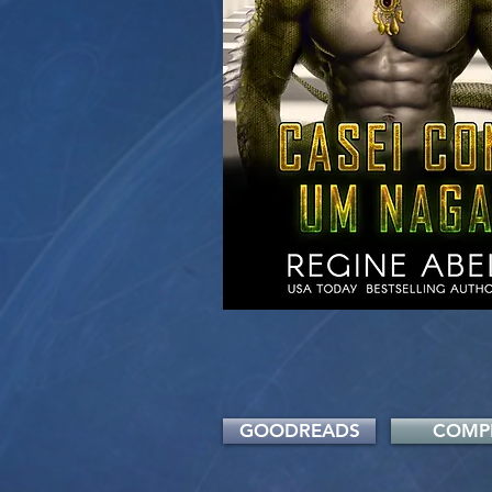
GOODREADS
COMP