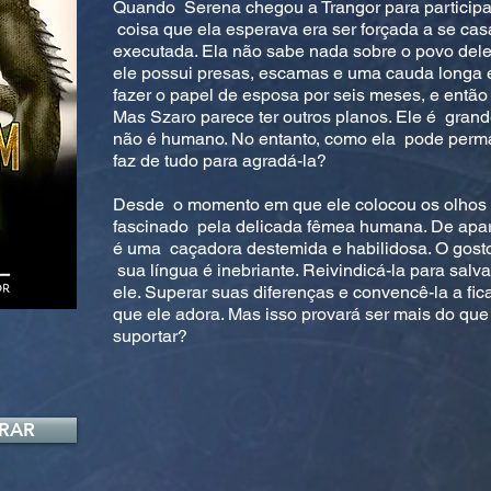
Quando Serena chegou a Trangor para participar
coisa que ela esperava era ser forçada a se cas
executada. Ela não sabe nada sobre o povo dele
ele possui presas, escamas e uma cauda longa 
fazer o papel de esposa por seis meses, e então 
Mas Szaro parece ter outros planos. Ele é grande
não é humano. No entanto, como ela pode perma
faz de tudo para agradá-la?
Desde o momento em que ele colocou os olhos 
fascinado pela delicada fêmea humana. De apar
é uma caçadora destemida e habilidosa. O gosto
sua língua é inebriante. Reivindicá-la para salva
ele. Superar suas diferenças e convencê-la a fi
que ele adora. Mas isso provará ser mais do qu
suportar?
RAR