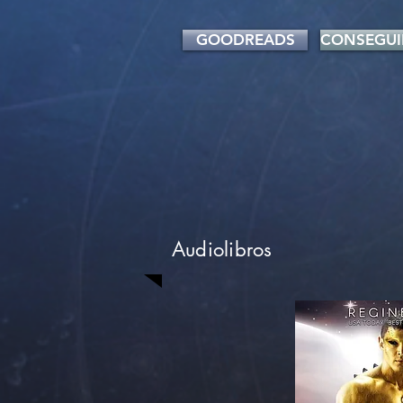
GOODREADS
CONSEGUI
Audiolibros