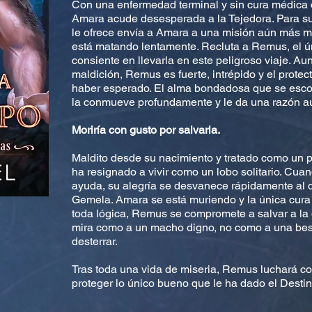
Con una enfermedad terminal y sin cura médica o
Amara acude desesperada a la Tejedora. Para su
le ofrece envía a Amara a una misión aún más m
está matando lentamente. Recluta a Remus, el ú
consiente en llevarla en este peligroso viaje. Au
maldición, Remus es fuerte, intrépido y el prote
haber esperado. El alma bondadosa que se escond
la conmueve profundamente y le da una razón aú
Moriría con gusto por salvarla.
Maldito desde su nacimiento y tratado como un
ha resignado a vivir como un lobo solitario. C
ayuda, su alegría se desvanece rápidamente al 
Gemela. Amara se está muriendo y la única cura
toda lógica, Remus se compromete a salvar a la 
mira como a un macho digno, no como a una best
desterrar.
Tras toda una vida de miseria, Remus luchará co
proteger lo único bueno que le ha dado el Destino.