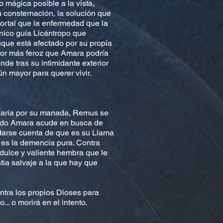
 mágica posible a la vista,
 consternación, la solución que
ortal que la enfermedad que la
nico guía Licántropo que
nque está afectado por su propia
ctor más feroz que Amara podría
e tras su intimidante exterior
n mayor para querer vivir.
 paria por su manada, Remus se
uando Amara acude en busca de
darse cuenta de que es su Llama
 es la demencia pura. Contra
dulce y valiente hembra que le
ia salvaje a la que hay que
ntra los propios Dioses para
.. o morirá en el intento.