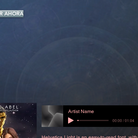
R AHORA
Artist Name
00:00 / 01:04
Helvetica Light is an easy-to-read font, with