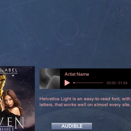
Artist Name
00:00 / 01:04
Helvetica Light is an easy-to-read font, with
letters, that works well on almost every site.
AUDIBLE