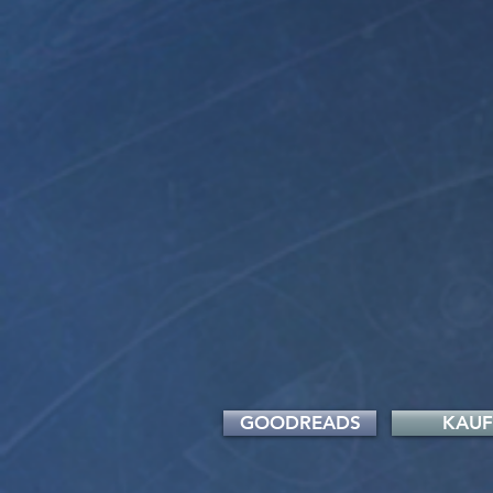
GOODREADS
KAU