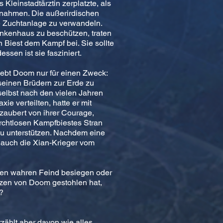
Kleinstadtärztin zerplatzte, als
fnahmen. Die außerirdischen
ine Zuchtanlage zu verwandeln.
ankenhaus zu beschützen, traten
 Biest dem Kampf bei. Sie sollte
ssen ist sie fasziniert.
lebt Doom nur für einen Zweck:
seinen Brüdern zur Erde zu
selbst nach den vielen Jahren
xie verteilten, hatte er mit
zaubert von ihrer Courage,
urchtlosen Kampfbiestes Stran
zu unterstützen. Nachdem eine
 auch die Xian-Krieger vom
igen wahren Feind besiegen oder
rzen von Doom gestohlen hat,
?
zählt aber davon wie alles