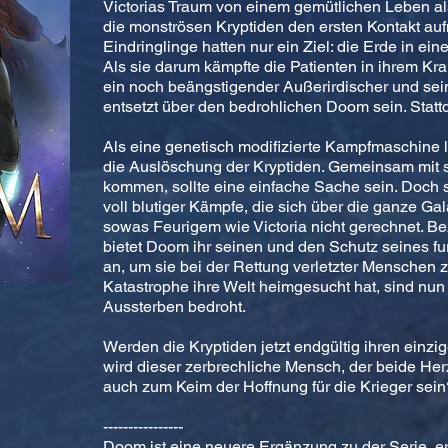
Victorias Traum von einem gemütlichen Leben als 
die monströsen Kryptiden den ersten Kontakt au
Eindringlinge hatten nur ein Ziel: die Erde in e
Als sie darum kämpfte die Patienten in ihrem Kr
ein noch beängstigender Außerirdischer und sein
entsetzt über den bedrohlichen Doom sein. Stattde
Als eine genetisch modifizierte Kampfmaschine 
die Auslöschung der Kryptiden. Gemeinsam mit 
kommen, sollte eine einfache Sache sein. Doch 
voll blutiger Kämpfe, die sich über die ganze Gala
sowas Feurigem wie Victoria nicht gerechnet. Be
bietet Doom ihr seinen und den Schutz seines f
an, um sie bei der Rettung verletzter Menschen 
Katastrophe ihre Welt heimgesucht hat, sind nun
Aussterben bedroht.
Werden die Kryptiden jetzt endgültig ihren einz
wird dieser zerbrechliche Mensch, der beide He
auch zum Keim der Hoffnung für die Krieger sein
----------------
Doom ist eine neuere Ergänzung zu der Serie, er