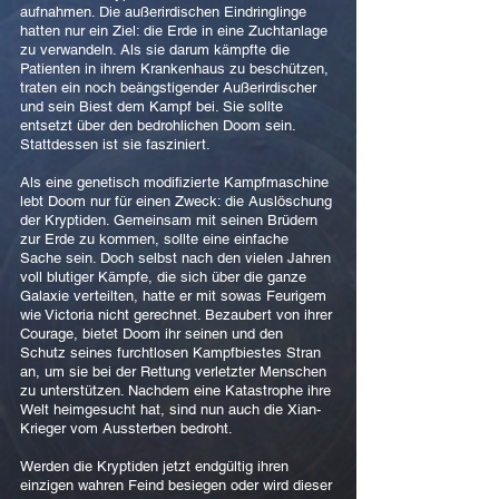
aufnahmen. Die außerirdischen Eindringlinge
hatten nur ein Ziel: die Erde in eine Zuchtanlage
zu verwandeln. Als sie darum kämpfte die
Patienten in ihrem Krankenhaus zu beschützen,
traten ein noch beängstigender Außerirdischer
und sein Biest dem Kampf bei. Sie sollte
entsetzt über den bedrohlichen Doom sein.
Stattdessen ist sie fasziniert.
Als eine genetisch modifizierte Kampfmaschine
lebt Doom nur für einen Zweck: die Auslöschung
der Kryptiden. Gemeinsam mit seinen Brüdern
zur Erde zu kommen, sollte eine einfache
Sache sein. Doch selbst nach den vielen Jahren
voll blutiger Kämpfe, die sich über die ganze
Galaxie verteilten, hatte er mit sowas Feurigem
wie Victoria nicht gerechnet. Bezaubert von ihrer
Courage, bietet Doom ihr seinen und den
Schutz seines furchtlosen Kampfbiestes Stran
an, um sie bei der Rettung verletzter Menschen
zu unterstützen. Nachdem eine Katastrophe ihre
Welt heimgesucht hat, sind nun auch die Xian-
Krieger vom Aussterben bedroht.
Werden die Kryptiden jetzt endgültig ihren
einzigen wahren Feind besiegen oder wird dieser