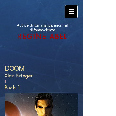
Autrice di romanzi paranormali
di fantascienza
REGINE ABEL
DOOM
Xian-Krieger
1
Buch 1