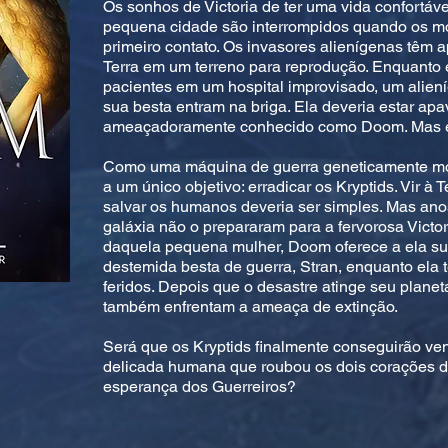
Os sonhos de Victoria de ter uma vida confort
pequena cidade são interrompidos quando os mo
primeiro contato. Os invasores alienígenas têm a
Terra em um terreno para reprodução. Enquanto e
pacientes em um hospital improvisado, um alien
sua besta entram na briga. Ela deveria estar a
ameaçadoramente conhecido como Doom. Mas el
Como uma máquina de guerra geneticamente mo
a um único objetivo: erradicar os Kryptids. Vir à
salvar os humanos deveria ser simples. Mas ano
galáxia não o prepararam para a fervorosa Victo
daquela pequena mulher, Doom oferece a ela su
destemida besta de guerra, Stran, enquanto ela 
feridos. Depois que o desastre atinge seu planet
também enfrentam a ameaça de extinção.
Será que os Kryptids finalmente conseguirão ve
delicada humana que roubou os dois corações 
esperança dos Guerreiros?