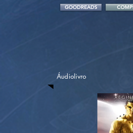
GOODREADS
COMP
Áudiolivro