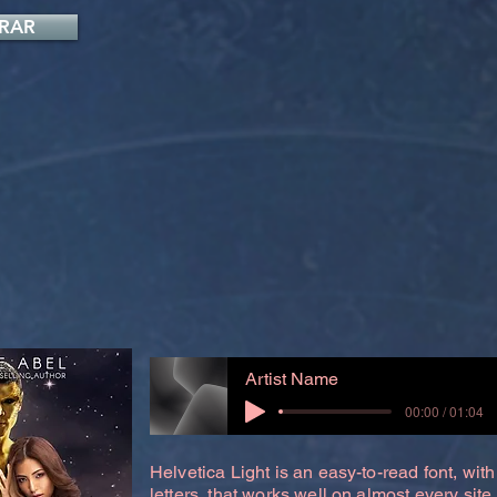
RAR
Artist Name
00:00 / 01:04
Helvetica Light is an easy-to-read font, with
letters, that works well on almost every site.