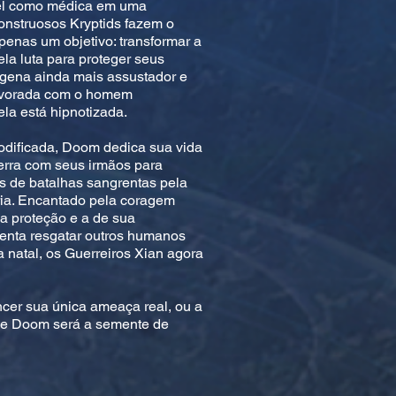
ável como médica em uma
nstruosos Kryptids fazem o
penas um objetivo: transformar a
la luta para proteger seus
ígena ainda mais assustador e
pavorada com o homem
a está hipnotizada.
dificada, Doom dedica sua vida
 Terra com seus irmãos para
s de batalhas sangrentas pela
ria. Encantado pela coragem
a proteção e a de sua
tenta resgatar outros humanos
a natal, os Guerreiros Xian agora
ncer sua única ameaça real, ou a
de Doom será a semente de