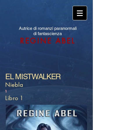
Autrice di romanzi paranormali
di fantascienza
REGINE ABEL
EL MISTWALKER
Niebla
1
Libro 1