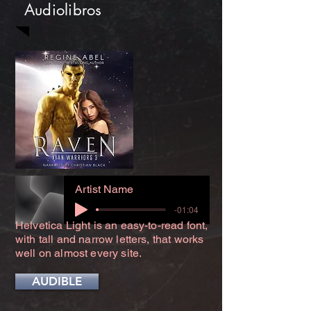
Audiolibros
Artist Name
-01:04
Helvetica Light is an easy-to-read font,
with tall and narrow letters, that works
well on almost every site.
AUDIBLE