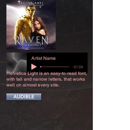
Artist Name
-01:04
Helvetica Light is an easy-to-read font,
with tall and narrow letters, that works
well on almost every site.
AUDIBLE