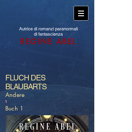
Autrice di romanzi paranormali
di fantascienza
REGINE ABEL
FLUCH DES
BLAUBARTS
Andere
1
Buch 1